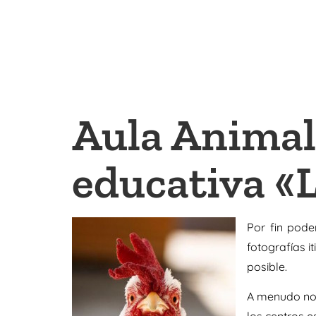
Aula Animal
educativa «L
Por fin pode
fotografías i
posible.
A menudo no