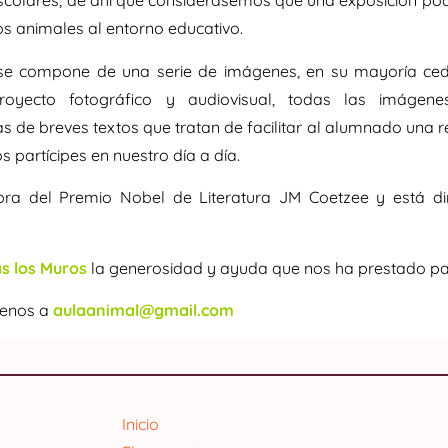
escolares, de ahí que considerásemos que una exposición po
os animales al entorno educativo.
se compone de una serie de imágenes, en su mayoría ce
royecto fotográfico y audiovisual, todas las imágenes
de breves textos que tratan de facilitar al alumnado una ref
 partícipes en nuestro día a día.
bra del Premio Nobel de Literatura JM Coetzee y está di
s los Muros
la generosidad y ayuda que nos ha prestado par
íbenos a
aulaanimal@gmail.com
Inicio